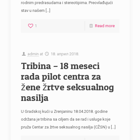
rodnim predrasudama i stereotipima. Preovlađujući
stav u našem
[…]
1
Read more
admin
at
18. април 2018.
Tribina – 18 meseci
rada pilot centra za
žene žrtve seksualnog
nasilja
U Gradskoj kući u Zrenjaninu 18.04.2018. godine
održana je tribina sa ciljem da se rad i usluge koje
pruža Centar za žrtve seksualnog nasilja (CŽSN) u
[…]