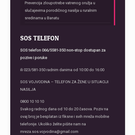
Prevencija zloupotrebe vatrenog oružja u
slučajevima porodičnog nasilja u ruralnim
sredinama u Banatu
SOS TELEFON
SOS telefon
066/5581-350 non-stop dostupan za
pozive i poruke
ili 023/581-350 radnim danima od 10:00 do 16:00
SOS VOJVODINA – TELEFON ZA ŽENE U SITUACIJI
NASILJA
0800 10 10 10
Svakog radnog dana od 10 do 20 časova. Poziv na
ovaj broj je besplatan iz fiksne i svih mreža mobilne
telefonije. Ukoliko želite pišite nam na
mreza.sos.vojvodina@gmail.com