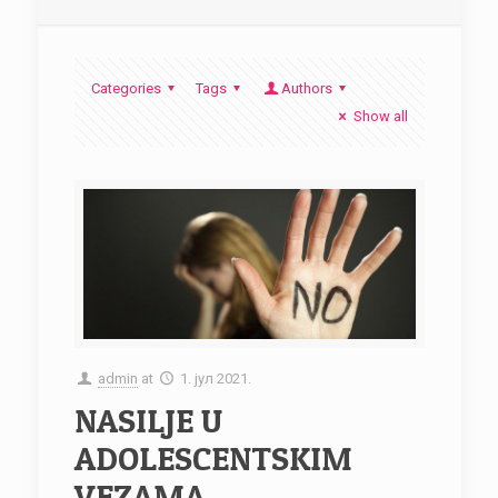
Categories
Tags
Authors
Show all
admin
at
1. јул 2021.
NASILJE U
ADOLESCENTSKIM
VEZAMA