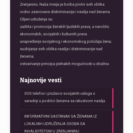
Zrenjaninu. Naša misija je borba protiv svih oblika
rodno zasnovane diskriminacije i nasilja nad ženama.
Ciljevi udruženja su:
zaštita i promocija ženskih ljudskih prava, a naročito
ekonomskih, socijalnih i kulturnih prava
unapređenje socijalnog i ekonomskog položaja žena;
suzbijanje svih oblika nasilja i diskriminacije nad
ženama;
ostvarivanje principa jednakih mogućnosti u društvu
Najnovije vesti
SOS telefon i pružaoci socijalnih usluga o
saradnji u podršci ženama sa iskustvom nasilja
INFORMATIVNI SASTANAK SA ŽENAMA IZ
LOKALNIH UDRUŽENJA OSOBA SA
INVALIDITETOM U ZRENJANINU