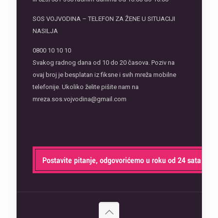
SOS VOJVODINA – TELEFON ZA ŽENE U SITUACIJI
NASILJA
0800 10 10 10
Svakog radnog dana od 10 do 20 časova. Poziv na
ovaj broj je besplatan iz fiksne i svih mreža mobilne
telefonije. Ukoliko želite pišite nam na
mreza.sos.vojvodina@gmail.com