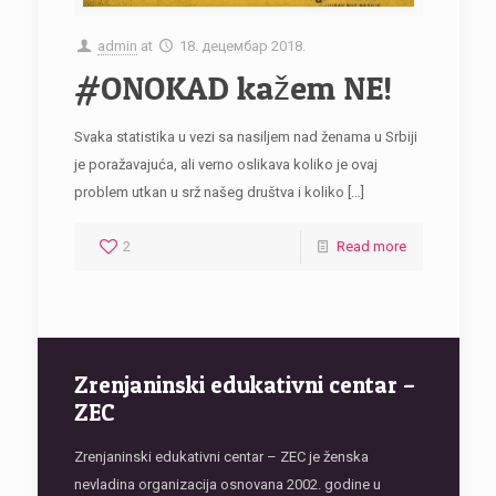
admin
at
18. децембар 2018.
#ONOKAD kažem NE!
Svaka statistika u vezi sa nasiljem nad ženama u Srbiji
je poražavajuća, ali verno oslikava koliko je ovaj
problem utkan u srž našeg društva i koliko
[…]
2
Read more
Zrenjaninski edukativni centar –
ZEC
Zrenjaninski edukativni centar – ZEC je ženska
nevladina organizacija osnovana 2002. godine u