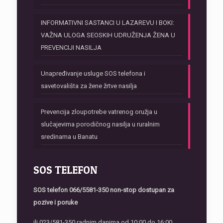
INFORMATIVNI SASTANCI U LAZAREVU I BOKI:
VAŽNA ULOGA SEOSKIH UDRUŽENJA ŽENA U
PREVENCIJI NASILJA
Unapređivanje usluge SOS telefona i
savetovališta za žene žrtve nasilja
Prevencija zloupotrebe vatrenog oružja u
slučajevima porodičnog nasilja u ruralnim
sredinama u Banatu
SOS TELEFON
SOS telefon
066/5581-350 non-stop dostupan za
pozive i poruke
ili 023/581-350 radnim danima od 10:00 do 16:00