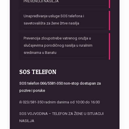
PREVENCIJI NASILJA
Unapređivanje usluge SOS telefona i
savetovališta za žene žrtve nasilja
Prevencija zloupotrebe vatrenog oružja u
slučajevima porodičnog nasilja u ruralnim
sredinama u Banatu
SOS TELEFON
SOS telefon
066/5581-350 non-stop dostupan za
pozive i poruke
ili 023/581-350 radnim danima od 10:00 do 16:00
SOS VOJVODINA – TELEFON ZA ŽENE U SITUACIJI
NASILJA