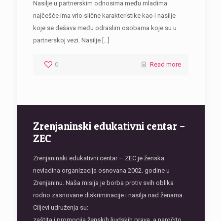
Nasilje u partnerskim odnosima među mladima
najčešće ima vrlo slične karakteristike kao i nasilje
koje se dešava među odraslim osobama koje su u
partnerskoj vezi. Nasilje
[…]
0
Read more
Zrenjaninski edukativni centar –
ZEC
Zrenjaninski edukativni centar – ZEC je ženska
nevladina organizacija osnovana 2002. godine u
Zrenjaninu. Naša misija je borba protiv svih oblika
rodno zasnovane diskriminacije i nasilja nad ženama.
Ciljevi udruženja su:
zaštita i promocija ženskih ljudskih prava, a naročito