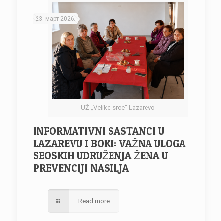
23. март 2026.
UŽ „Veliko srce“ Lazarevo
INFORMATIVNI SASTANCI U
LAZAREVU I BOKI: VAŽNA ULOGA
SEOSKIH UDRUŽENJA ŽENA U
PREVENCIJI NASILJA
Read more