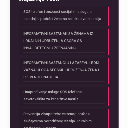
SOS telefon i pružaoci socijalnih usluga o
saradnji u podršci ženama sa iskustvom nasilja
INFORMATIVNI SASTANAK SA ŽENAMA IZ
LOKALNIH UDRUŽENJA OSOBA SA
INVALIDITETOM U ZRENJANINU
INFORMATIVNI SASTANCI U LAZAREVU I BOKI:
VAŽNA ULOGA SEOSKIH UDRUŽENJA ŽENA U
PREVENCIJI NASILJA
Unapređivanje usluge SOS telefona i
savetovališta za žene žrtve nasilja
Prevencija zloupotrebe vatrenog oružja u
slučajevima porodičnog nasilja u ruralnim