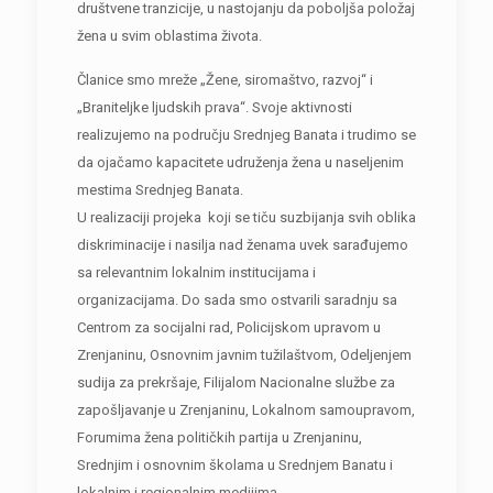
društvene tranzicije, u nastojanju da poboljša položaj
žena u svim oblastima života.
Članice smo mreže „Žene, siromaštvo, razvoj“ i
„Braniteljke ljudskih prava“. Svoje aktivnosti
realizujemo na području Srednjeg Banata i trudimo se
da ojačamo kapacitete udruženja žena u naseljenim
mestima Srednjeg Banata.
U realizaciji projeka koji se tiču suzbijanja svih oblika
diskriminacije i nasilja nad ženama uvek sarađujemo
sa relevantnim lokalnim institucijama i
organizacijama. Do sada smo ostvarili saradnju sa
Centrom za socijalni rad, Policijskom upravom u
Zrenjaninu, Osnovnim javnim tužilaštvom, Odeljenjem
sudija za prekršaje, Filijalom Nacionalne službe za
zapošljavanje u Zrenjaninu, Lokalnom samoupravom,
Forumima žena političkih partija u Zrenjaninu,
Srednjim i osnovnim školama u Srednjem Banatu i
lokalnim i regionalnim medijima.