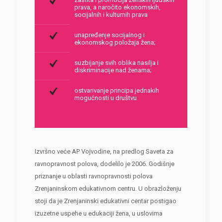
prava, a naročito ekonomskih,
socijalnih i kulturnih prava
unapređenje socijalnog i
ekonomskog položaja žena;
suzbijanje svih oblika nasilja i
diskriminacije nad ženama;
ostvarivanje principa jednakih
mogućnosti u društvu
Izvršno veće AP Vojvodine, na predlog Saveta za
ravnopravnost polova, dodelilo je 2006. Godišnje
priznanje u oblasti ravnopravnosti polova
Zrenjaninskom edukativnom centru. U obrazloženju
stoji da je Zrenjaninski edukativni centar postigao
izuzetne uspehe u edukaciji žena, u uslovima