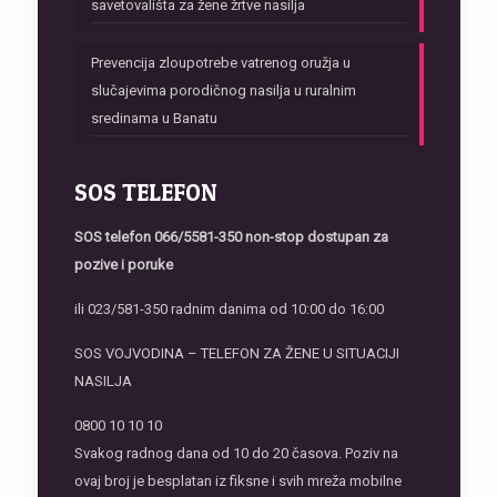
savetovališta za žene žrtve nasilja
Prevencija zloupotrebe vatrenog oružja u
slučajevima porodičnog nasilja u ruralnim
sredinama u Banatu
SOS TELEFON
SOS telefon
066/5581-350 non-stop dostupan za
pozive i poruke
ili 023/581-350 radnim danima od 10:00 do 16:00
SOS VOJVODINA – TELEFON ZA ŽENE U SITUACIJI
NASILJA
0800 10 10 10
Svakog radnog dana od 10 do 20 časova. Poziv na
ovaj broj je besplatan iz fiksne i svih mreža mobilne