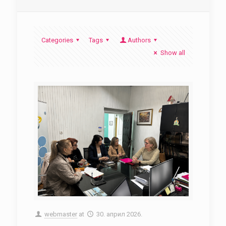
Categories
Tags
Authors
Show all
webmaster
at
30. април 2026.