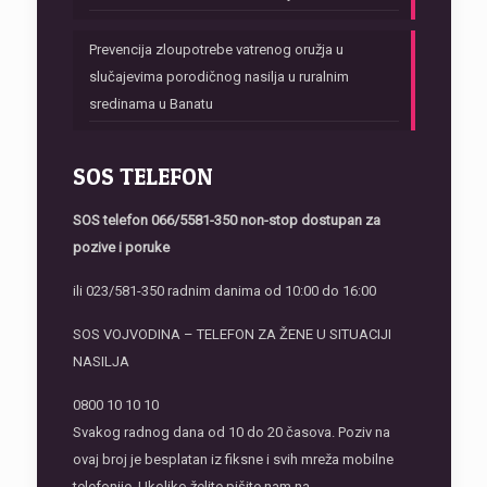
Prevencija zloupotrebe vatrenog oružja u
slučajevima porodičnog nasilja u ruralnim
sredinama u Banatu
SOS TELEFON
SOS telefon
066/5581-350 non-stop dostupan za
pozive i poruke
ili 023/581-350 radnim danima od 10:00 do 16:00
SOS VOJVODINA – TELEFON ZA ŽENE U SITUACIJI
NASILJA
0800 10 10 10
Svakog radnog dana od 10 do 20 časova. Poziv na
ovaj broj je besplatan iz fiksne i svih mreža mobilne
telefonije. Ukoliko želite pišite nam na