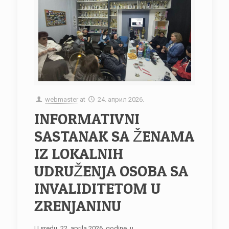
webmaster
at
24. април 2026.
INFORMATIVNI
SASTANAK SA ŽENAMA
IZ LOKALNIH
UDRUŽENJA OSOBA SA
INVALIDITETOM U
ZRENJANINU
U sredu, 22. aprila 2026. godine, u