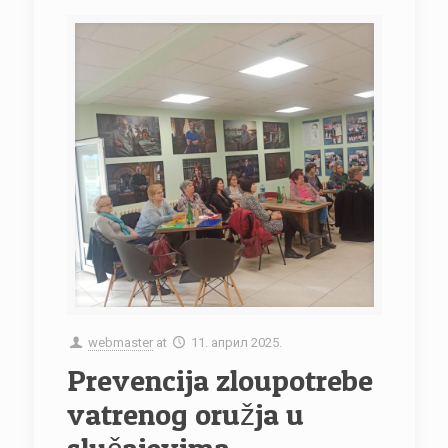
webmaster
at
11. април 2025.
Prevencija zloupotrebe
vatrenog oružja u
slučajevima