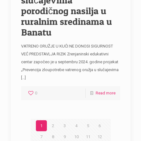
porodičnog nasilja u
ruralnim sredinama u
Banatu
VATRENO ORUŽJE U KUĆI NE DONOSI SIGURNOST
VEĆ PREDSTAVLJA RIZIK Zrenjaninski edukativni
centar započeo je u septembru 2024. godine projekat
„Prevencija zloupotrebe vatrenog oružja u slučajevima
[…]
0
Read more
1
2
3
4
5
6
7
8
9
10
11
12