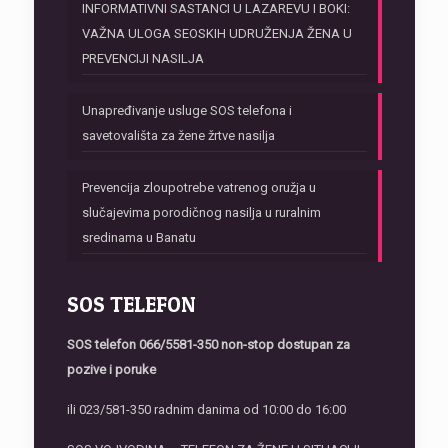
INFORMATIVNI SASTANCI U LAZAREVU I BOKI:
VAŽNA ULOGA SEOSKIH UDRUŽENJA ŽENA U
PREVENCIJI NASILJA
Unapređivanje usluge SOS telefona i
savetovališta za žene žrtve nasilja
Prevencija zloupotrebe vatrenog oružja u
slučajevima porodičnog nasilja u ruralnim
sredinama u Banatu
SOS TELEFON
SOS telefon
066/5581-350 non-stop dostupan za
pozive i poruke
ili 023/581-350 radnim danima od 10:00 do 16:00