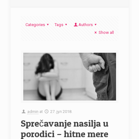
Categories
Tags
Authors
Show all
admin
at
27. јул 2018.
Sprečavanje nasilja u
porodici – hitne mere