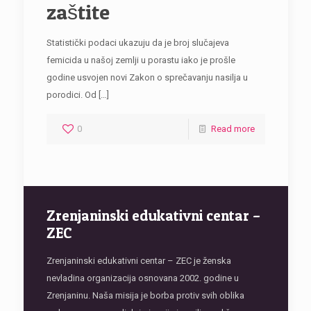
zaštite
Statistički podaci ukazuju da je broj slučajeva
femicida u našoj zemlji u porastu iako je prošle
godine usvojen novi Zakon o sprečavanju nasilja u
porodici. Od
[…]
0
Read more
Zrenjaninski edukativni centar –
ZEC
Zrenjaninski edukativni centar – ZEC je ženska
nevladina organizacija osnovana 2002. godine u
Zrenjaninu. Naša misija je borba protiv svih oblika