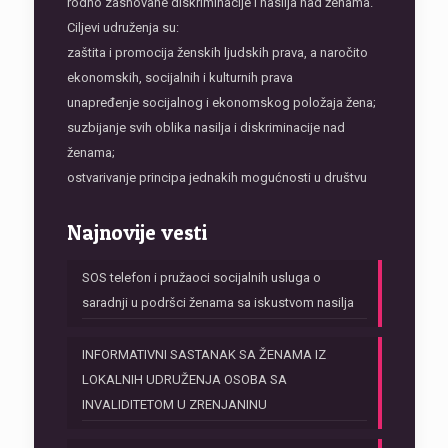
rodno zasnovane diskriminacije i nasilja nad ženama.
Ciljevi udruženja su:
zaštita i promocija ženskih ljudskih prava, a naročito
ekonomskih, socijalnih i kulturnih prava
unapređenje socijalnog i ekonomskog položaja žena;
suzbijanje svih oblika nasilja i diskriminacije nad
ženama;
ostvarivanje principa jednakih mogućnosti u društvu
Najnovije vesti
SOS telefon i pružaoci socijalnih usluga o
saradnji u podršci ženama sa iskustvom nasilja
INFORMATIVNI SASTANAK SA ŽENAMA IZ
LOKALNIH UDRUŽENJA OSOBA SA
INVALIDITETOM U ZRENJANINU