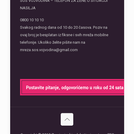
SOS VOJVODINA – TELEFON ZA ŽENE U SITUACIJI
NASILJA
0800 10 10 10
Svakog radnog dana od 10 do 20 časova. Poziv na
ovaj broj je besplatan iz fiksne i svih mreža mobilne
telefonije. Ukoliko želite pišite nam na
mreza.sos.vojvodina@gmail.com