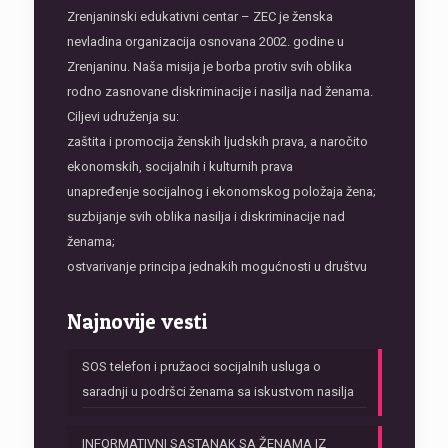
Zrenjaninski edukativni centar – ZEC je ženska
nevladina organizacija osnovana 2002. godine u
Zrenjaninu. Naša misija je borba protiv svih oblika
rodno zasnovane diskriminacije i nasilja nad ženama.
Ciljevi udruženja su:
zaštita i promocija ženskih ljudskih prava, a naročito
ekonomskih, socijalnih i kulturnih prava
unapređenje socijalnog i ekonomskog položaja žena;
suzbijanje svih oblika nasilja i diskriminacije nad
ženama;
ostvarivanje principa jednakih mogućnosti u društvu
Najnovije vesti
SOS telefon i pružaoci socijalnih usluga o
saradnji u podršci ženama sa iskustvom nasilja
INFORMATIVNI SASTANAK SA ŽENAMA IZ