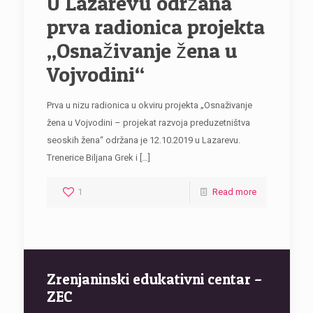
U Lazarevu održana
prva radionica projekta
„Osnaživanje žena u
Vojvodini“
Prva u nizu radionica u okviru projekta „Osnaživanje
žena u Vojvodini – projekat razvoja preduzetništva
seoskih žena“ održana je 12.10.2019 u Lazarevu.
Trenerice Biljana Grek i
[…]
1
Read more
Zrenjaninski edukativni centar –
ZEC