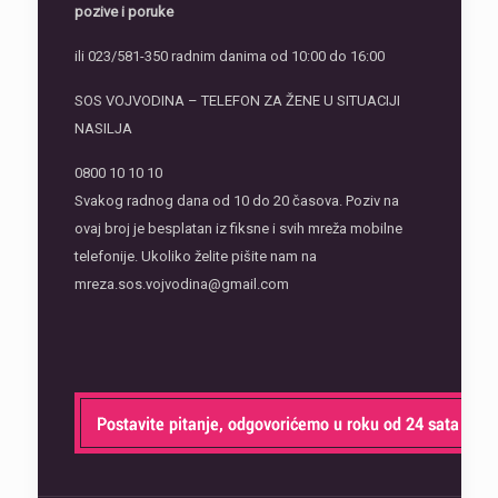
pozive i poruke
ili 023/581-350 radnim danima od 10:00 do 16:00
SOS VOJVODINA – TELEFON ZA ŽENE U SITUACIJI
NASILJA
0800 10 10 10
Svakog radnog dana od 10 do 20 časova. Poziv na
ovaj broj je besplatan iz fiksne i svih mreža mobilne
telefonije. Ukoliko želite pišite nam na
mreza.sos.vojvodina@gmail.com