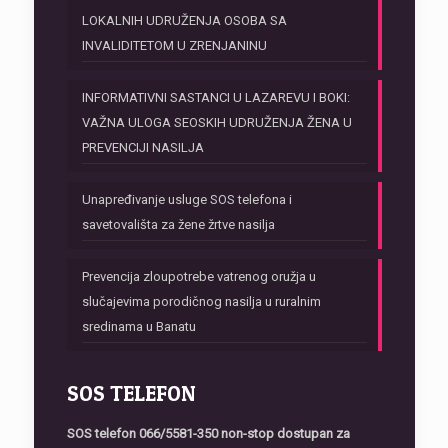
LOKALNIH UDRUŽENJA OSOBA SA
INVALIDITETOM U ZRENJANINU
INFORMATIVNI SASTANCI U LAZAREVU I BOKI:
VAŽNA ULOGA SEOSKIH UDRUŽENJA ŽENA U
PREVENCIJI NASILJA
Unapređivanje usluge SOS telefona i
savetovališta za žene žrtve nasilja
Prevencija zloupotrebe vatrenog oružja u
slučajevima porodičnog nasilja u ruralnim
sredinama u Banatu
SOS TELEFON
SOS telefon
066/5581-350 non-stop dostupan za