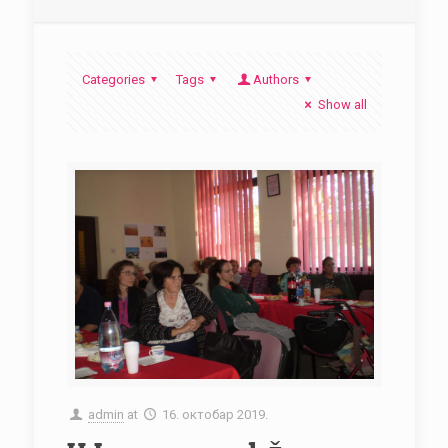
Categories
Tags
Authors
Show all
admin
at
16. октобар 2019.