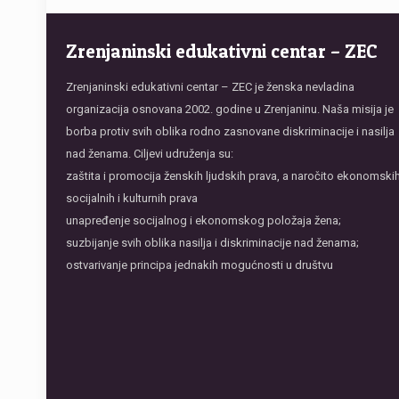
Zrenjaninski edukativni centar – ZEC
Zrenjaninski edukativni centar – ZEC je ženska nevladina
organizacija osnovana 2002. godine u Zrenjaninu. Naša misija je
borba protiv svih oblika rodno zasnovane diskriminacije i nasilja
nad ženama. Ciljevi udruženja su:
zaštita i promocija ženskih ljudskih prava, a naročito ekonomskih
socijalnih i kulturnih prava
unapređenje socijalnog i ekonomskog položaja žena;
suzbijanje svih oblika nasilja i diskriminacije nad ženama;
ostvarivanje principa jednakih mogućnosti u društvu