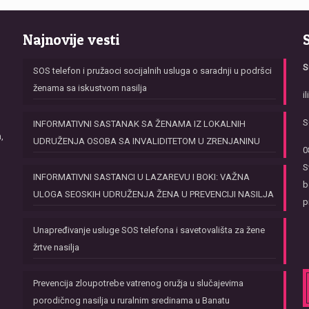
Najnovije vesti
S
SOS telefon i pružaoci socijalnih usluga o saradnji u podršci
ženama sa iskustvom nasilja
i
S
INFORMATIVNI SASTANAK SA ŽENAMA IZ LOKALNIH
,
UDRUŽENJA OSOBA SA INVALIDITETOM U ZRENJANINU
0
S
INFORMATIVNI SASTANCI U LAZAREVU I BOKI: VAŽNA
b
ULOGA SEOSKIH UDRUŽENJA ŽENA U PREVENCIJI NASILJA
p
Unapređivanje usluge SOS telefona i savetovališta za žene
žrtve nasilja
Prevencija zloupotrebe vatrenog oružja u slučajevima
porodičnog nasilja u ruralnim sredinama u Banatu