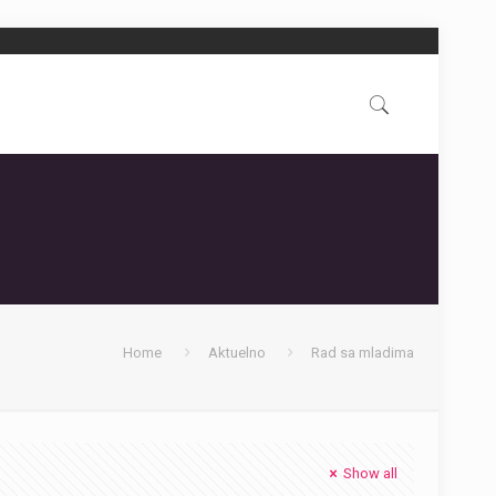
Home
Aktuelno
Rad sa mladima
Show all