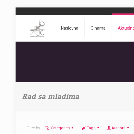
Naslovna
O nama
Aktueln
Rad sa mladima
Filter by
Categories
Tags
Authors