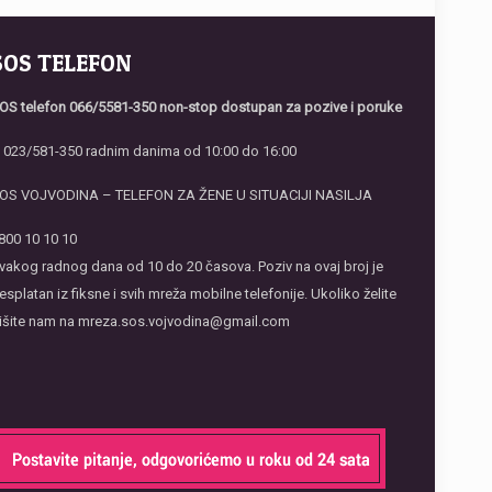
SOS TELEFON
OS telefon
066/5581-350 non-stop dostupan za pozive i poruke
li 023/581-350 radnim danima od 10:00 do 16:00
OS VOJVODINA – TELEFON ZA ŽENE U SITUACIJI NASILJA
800 10 10 10
vakog radnog dana od 10 do 20 časova. Poziv na ovaj broj je
esplatan iz fiksne i svih mreža mobilne telefonije. Ukoliko želite
išite nam na mreza.sos.vojvodina@gmail.com