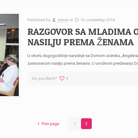
Published by
admin
at
10. новембар 2016.
RAZGOVOR SA MLADIMA 
NASILJU PREMA ŽENAMA
U okviru dugogodišnje saradnje sa Domom učenika „Angelina Ko
zasnovanom nasilju prema ženama. U uvodnom predavanju Dan
Do you like it?
0
Prev page
1
2