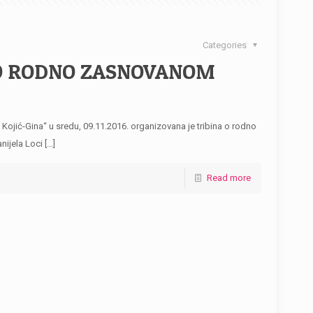
Categories
O RODNO ZASNOVANOM
jić-Gina“ u sredu, 09.11.2016. organizovana je tribina o rodno
ijela Loci
[…]
Read more