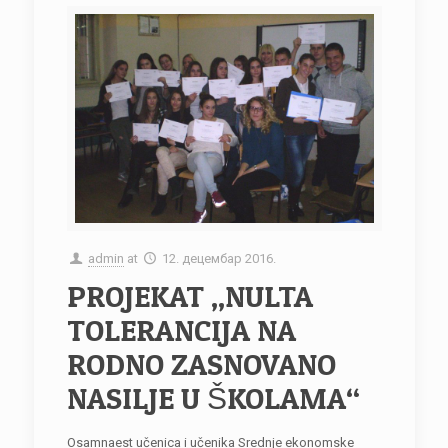
admin
at
12. децембар 2016.
PROJEKAT „NULTA
TOLERANCIJA NA
RODNO ZASNOVANO
NASILJE U ŠKOLAMA“
Osamnaest učenica i učenika Srednje ekonomske