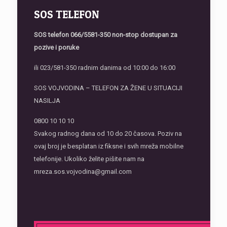
SOS TELEFON
SOS telefon
066/5581-350 non-stop dostupan za
pozive i poruke
ili 023/581-350 radnim danima od 10:00 do 16:00
SOS VOJVODINA – TELEFON ZA ŽENE U SITUACIJI
NASILJA
0800 10 10 10
Svakog radnog dana od 10 do 20 časova. Poziv na
ovaj broj je besplatan iz fiksne i svih mreža mobilne
telefonije. Ukoliko želite pišite nam na
mreza.sos.vojvodina@gmail.com