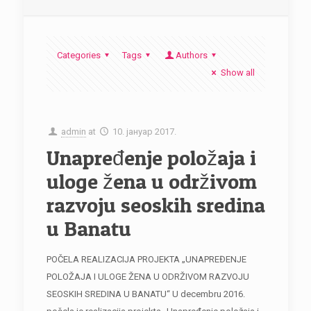
Categories
Tags
Authors
Show all
admin
at
10. јануар 2017.
Unapređenje položaja i
uloge žena u održivom
razvoju seoskih sredina
u Banatu
POČELA REALIZACIJA PROJEKTA „UNAPREĐENJE
POLOŽAJA I ULOGE ŽENA U ODRŽIVOM RAZVOJU
SEOSKIH SREDINA U BANATU“ U decembru 2016.