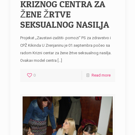
KRIZNOG CENTRA ZA
ŽENE ŽRTVE
SEKSUALNOG NASILJA
Projekat „Zaustavi-zaštiti- pomozi“ PS za zdravstvo i
CPŽ Kikinda U Zrenjaninu je 01.septembra počeo sa
radom Krizni centar za žene žrtve seksualnog nasilja.
Ovakav model centra
[…]
0
Read more