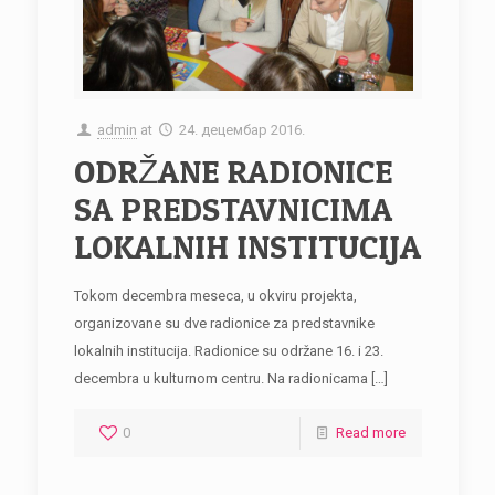
admin
at
24. децембар 2016.
ODRŽANE RADIONICE
SA PREDSTAVNICIMA
LOKALNIH INSTITUCIJA
Tokom decembra meseca, u okviru projekta,
organizovane su dve radionice za predstavnike
lokalnih institucija. Radionice su održane 16. i 23.
decembra u kulturnom centru. Na radionicama
[…]
0
Read more