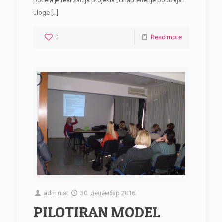
počela je realizacija projekta „Unapređenje položaja i
uloge
[…]
0
Read more
admin
at
30. децембар 2016.
PILOTIRAN MODEL