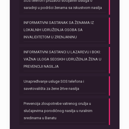
SOS telefon i pružaoci socijalnih usluga o
saradnji u podršci ženama sa iskustvom nasilja
INFORMATIVNI SASTANAK SA ŽENAMA IZ
LOKALNIH UDRUŽENJA OSOBA SA
INVALIDITETOM U ZRENJANINU
INFORMATIVNI SASTANCI U LAZAREVU I BOKI:
VAŽNA ULOGA SEOSKIH UDRUŽENJA ŽENA U
PREVENCIJI NASILJA
Unapređivanje usluge SOS telefona i
savetovališta za žene žrtve nasilja
Prevencija zloupotrebe vatrenog oružja u
slučajevima porodičnog nasilja u ruralnim
sredinama u Banatu