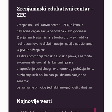
Zrenjaninski edukativni centar –
ZEC
Zrenjaninski edukativni centar – ZEC je ženska
nevladina organizacija osnovana 2002. godine u
Zrenjaninu. Naša misija je borba protiv svih oblika
rodno zasnovane diskriminacije i nasilja nad ženama.
Ciljevi udruženja su:
zaštita i promocija ženskih ljudskih prava, a naročito
ekonomskih, socijalnih i kulturnih prava
unapređenje socijalnog i ekonomskog položaja žena;
suzbijanje svih oblika nasilja i diskriminacije nad
ženama;
ostvarivanje principa jednakih mogućnosti u društvu
Najnovije vesti