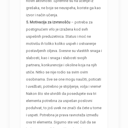
novih aktivnosti. Spremne su na učenje iz
grešaka, ne boje se neuspeha, koriste ga kao
izvor i način učenja.
5. Motivacija za izvrsnošću
– potreba za
postignućem vrlo je izražena kod svih
uspešnih preduzetnica. Status i moć ne
motivišu ih toliko koliko uspeh i ostvarenje
postavljenih ciljeva. Svesne su vlastitih snaga i
slabosti, kao i snaga i slabosti svojih
partnera, konkurencije i okoline koja na njih
utiče. Nitko se nije rodio sa svim ovim
osobinama. Sve se one mogu naučiti, poticati
I uvežbati, potrebno je strpljenje, volja i vreme!
Nakon što ste utvrdili da posedujete sva tri
elementa potrebna za uspešan poslovni
poduhvat, to još uvek ne znači da ćete u tome
i uspeti. Potrebna je prava ravnoteža između
ova tri elementa. Sigurno ste već čuli da se