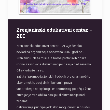
Zrenjaninski edukativni centar –
ZEC
Zrenjaninski edukativni centar – ZEC je ženska
nevladina organizacija osnovana 2002. godine u
Zrenjaninu. Naša misija je borba protiv svih oblika
rodno zasnovane diskriminacije i nasilja nad ženama.
Ciljevi udruženja su:
zaštita i promocija ženskih ljudskih prava, a naročito
ekonomskih, socijalnih i kulturnih prava
unapređenje socijalnog i ekonomskog položaja žena;
suzbijanje svih oblika nasilja i diskriminacije nad
ženama;
ostvarivanje principa jednakih mogućnosti u društvu