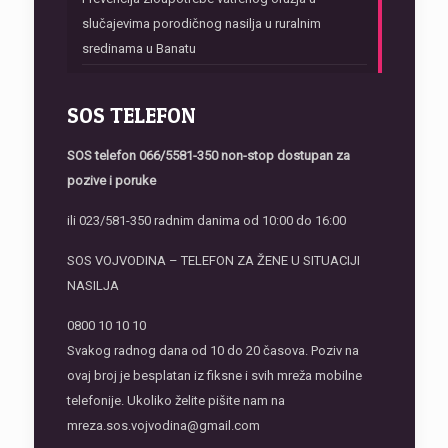
slučajevima porodičnog nasilja u ruralnim
sredinama u Banatu
SOS TELEFON
SOS telefon
066/5581-350 non-stop dostupan za
pozive i poruke
ili 023/581-350 radnim danima od 10:00 do 16:00
SOS VOJVODINA – TELEFON ZA ŽENE U SITUACIJI
NASILJA
0800 10 10 10
Svakog radnog dana od 10 do 20 časova. Poziv na
ovaj broj je besplatan iz fiksne i svih mreža mobilne
telefonije. Ukoliko želite pišite nam na
mreza.sos.vojvodina@gmail.com