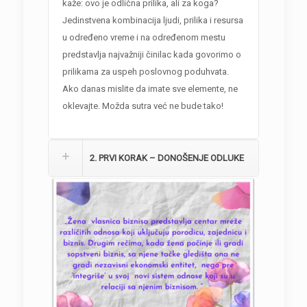
kaže: ovo je odlična prilika, ali za koga?
Jedinstvena kombinacija ljudi, prilika i resursa
u određeno vreme i na određenom mestu
predstavlja najvažniji činilac kada govorimo o
prilikama za uspeh poslovnog poduhvata.
Ako danas mislite da imate sve elemente, ne
oklevajte. Možda sutra već ne bude tako!
2. PRVI KORAK – DONOŠENJE ODLUKE