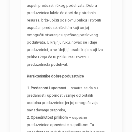
uspeh preduzetničkog poduhvata. Dobra
preduzetnica lakše će doći do potrebnih
resursa, brže uočiti poslovnu priliku i stvoriti
uspešan preduzetnički tim koji će joj
omogućiti stvaranje uspešnog poslovnog
poduhvata. U krajnju ruku, novac se i daje
preduzetnici, a ne ideji, tj. osobi koja stoji iza
prilike i koja će tu priliku realizovati u
preduzetnički poduhvat.
Karakteristike dobre poduzetnice
1. Predanost i upornost
– smatra se da su
predanost i upornost važnije od ostalih
osobina preduzetnice jer joj omogućavaju
savladavanje prepreka,
2. Opsednutost prilikom
– uspešne
preduzetnice opsednute su prilikom. Ta