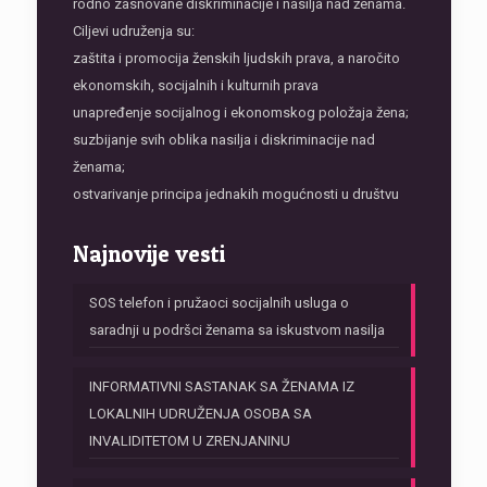
rodno zasnovane diskriminacije i nasilja nad ženama.
Ciljevi udruženja su:
zaštita i promocija ženskih ljudskih prava, a naročito
ekonomskih, socijalnih i kulturnih prava
unapređenje socijalnog i ekonomskog položaja žena;
suzbijanje svih oblika nasilja i diskriminacije nad
ženama;
ostvarivanje principa jednakih mogućnosti u društvu
Najnovije vesti
SOS telefon i pružaoci socijalnih usluga o
saradnji u podršci ženama sa iskustvom nasilja
INFORMATIVNI SASTANAK SA ŽENAMA IZ
LOKALNIH UDRUŽENJA OSOBA SA
INVALIDITETOM U ZRENJANINU