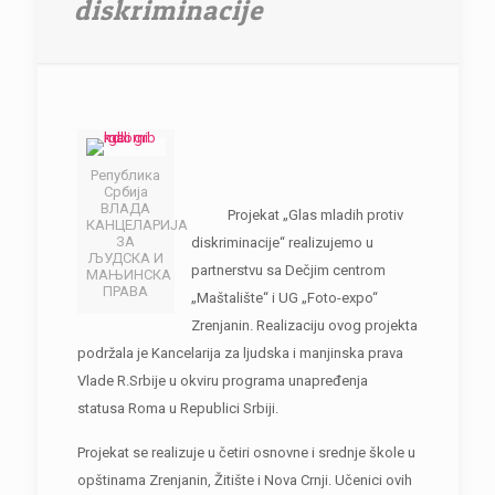
diskriminacije
Република
Србија
ВЛАДА
Projekat „Glas mladih protiv
КАНЦЕЛАРИЈА
ЗА
diskriminacije“ realizujemo u
ЉУДСКА И
partnerstvu sa Dečjim centrom
МАЊИНСКА
ПРАВА
„Maštalište“ i UG „Foto-expo“
Zrenjanin. Realizaciju ovog projekta
podržala je Kancelarija za ljudska i manjinska prava
Vlade R.Srbije u okviru programa unapređenja
statusa Roma u Republici Srbiji.
Projekat se realizuje u četiri osnovne i srednje škole u
opštinama Zrenjanin, Žitište i Nova Crnji. Učenici ovih