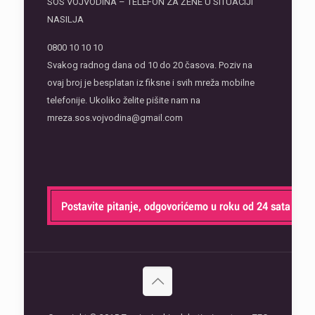
SOS VOJVODINA – TELEFON ZA ŽENE U SITUACIJI
NASILJA
0800 10 10 10
Svakog radnog dana od 10 do 20 časova. Poziv na
ovaj broj je besplatan iz fiksne i svih mreža mobilne
telefonije. Ukoliko želite pišite nam na
mreza.sos.vojvodina@gmail.com