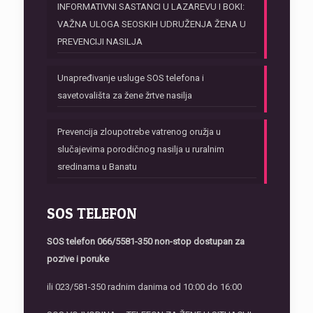
INFORMATIVNI SASTANCI U LAZAREVU I BOKI:
VAŽNA ULOGA SEOSKIH UDRUŽENJA ŽENA U
PREVENCIJI NASILJA
Unapređivanje usluge SOS telefona i
savetovališta za žene žrtve nasilja
Prevencija zloupotrebe vatrenog oružja u
slučajevima porodičnog nasilja u ruralnim
sredinama u Banatu
SOS TELEFON
SOS telefon
066/5581-350 non-stop dostupan za
pozive i poruke
ili 023/581-350 radnim danima od 10:00 do 16:00