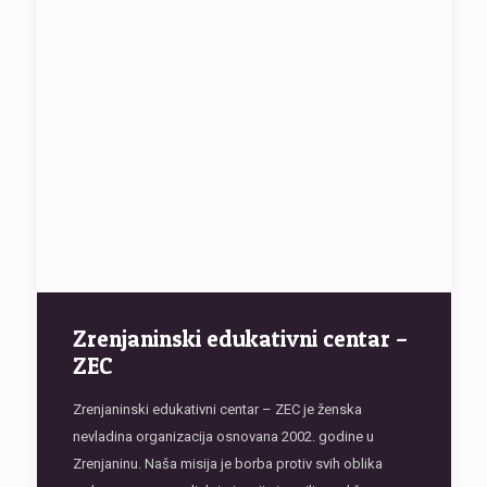
Zrenjaninski edukativni centar –
ZEC
Zrenjaninski edukativni centar – ZEC je ženska
nevladina organizacija osnovana 2002. godine u
Zrenjaninu. Naša misija je borba protiv svih oblika