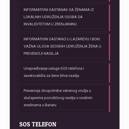
INFORMATIVNI SASTANAK SA ŽENAMA IZ
LOKALNIH UDRUŽENJA OSOBA SA
INVALIDITETOM U ZRENJANINU
INFORMATIVNI SASTANCI U LAZAREVU I BOKI:
VAŽNA ULOGA SEOSKIH UDRUŽENJA ŽENA U
PREVENCIJI NASILJA
Unapređivanje usluge SOS telefona i
savetovališta za žene žrtve nasilja
Prevencija zloupotrebe vatrenog oružja u
slučajevima porodičnog nasilja u ruralnim
sredinama u Banatu
SOS TELEFON