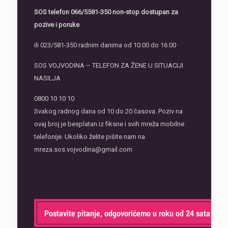
SOS telefon
066/5581-350 non-stop dostupan za
pozive i poruke
ili 023/581-350 radnim danima od 10:00 do 16:00
SOS VOJVODINA – TELEFON ZA ŽENE U SITUACIJI
NASILJA
0800 10 10 10
Svakog radnog dana od 10 do 20 časova. Poziv na
ovaj broj je besplatan iz fiksne i svih mreža mobilne
telefonije. Ukoliko želite pišite nam na
mreza.sos.vojvodina@gmail.com