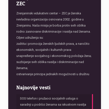
ZEC
Zrenjaninski edukativni centar – ZEC je ženska
nevladina organizacija osnovana 2002. godine u
Zrenjaninu. Naša misija je borba protiv svih oblika
rodno zasnovane diskriminacije i nasilja nad ženama.
Ciljevi udruženja su:
zaštita i promocija ženskih ljudskih prava, a naročito
ekonomskih, socijalnih i kulturnih prava
unapređenje socijalnog i ekonomskog položaja žena;
suzbijanje svih oblika nasilja i diskriminacije nad
ženama;
ostvarivanje principa jednakih mogućnosti u društvu
Najnovije vesti
SOS telefon i pružaoci socijalnih usluga o
saradnji u podršci ženama sa iskustvom nasilja